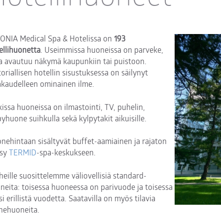
ONIA Medical Spa & Hotelissa on
193
ellihuonetta
. Useimmissa huoneissa on parveke,
ta avautuu näkymä kaupunkiin tai puistoon.
toriallisen hotellin sisustuksessa on säilynyt
akaudelleen ominainen ilme.
kissa huoneissa on ilmastointi, TV, puhelin,
pyhuone suihkulla sekä kylpytakit aikuisille.
nehintaan sisältyvät buffet-aamiainen ja rajaton
äsy
TERMID
-spa-keskukseen.
heille suosittelemme väliovellisiä standard-
neita: toisessa huoneessa on parivuode ja toisessa
si erillistä vuodetta. Saatavilla on myös tilavia
hehuoneita.