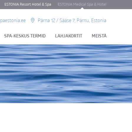
ESTONIA Resort Hotel & Spa
ESTONIA Medical Spa & Hotel
paestonia.ee
Pärna 12 / Sääse 7, Pärnu, Estonia
SPA-KESKUS TERMID
LAHJAKORTIT
MEISTÄ