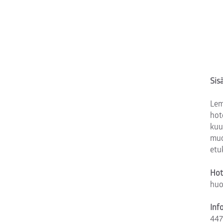
Sis
Lem
hot
kuu
muo
etu
Hot
huo
Inf
447