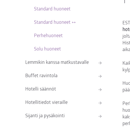
Standard huoneet
Standard huoneet ++
EST
hot
Perhehuoneet
jol
His
Solu huoneet
aik
Lemmikin kanssa matkustavalle
Kai
kyl
Buffet ravintola
Huo
Hotelli säännöt
pä
Hotellitiedot vieraille
Per
huo
Sijanti ja pysäkointi
kak
per