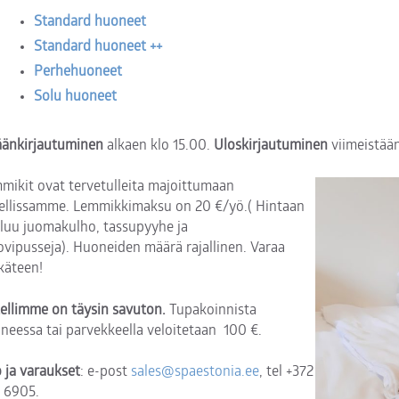
Standard huoneet
Standard huoneet ++
Perhehuoneet
Solu huoneet
äänkirjautuminen
alkaen klo 15.00.
Uloskirjautuminen
viimeistään
mikit ovat tervetulleita majoittumaan
ellissamme. Lemmikkimaksu on 20 €/yö.( Hintaan
luu juomakulho, tassupyyhe ja
vipusseja). Huoneiden määrä rajallinen. Varaa
käteen!
ellimme on täysin savuton.
Tupakoinnista
neessa tai parvekkeella veloitetaan 100 €.
o ja varaukset
: e-post
sales@spaestonia.ee
, tel +372
 6905.