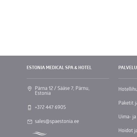
ESTONIA MEDICAL SPA & HOTEL
PALVELU
Pärna 12 / Sääse 7, Pärnu,
Hotellih
Estonia
Paketit j
+372 447 6905
Uima- j
sales@spaestonia.ee
Hoidot j