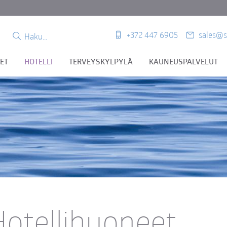
+372 447 6905
sales@s
SET
HOTELLI
TERVEYSKYLPYLÄ
KAUNEUSPALVELUT
Hotellihuoneet