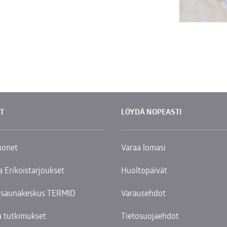
T
LÖYDÄ NOPEASTI
uonet
Varaa lomasi
a Erikoistarjoukset
Huoltopäivät
a saunakeskus TERMID
Varausehdot
a tutkimukset
Tietosuojaehdot