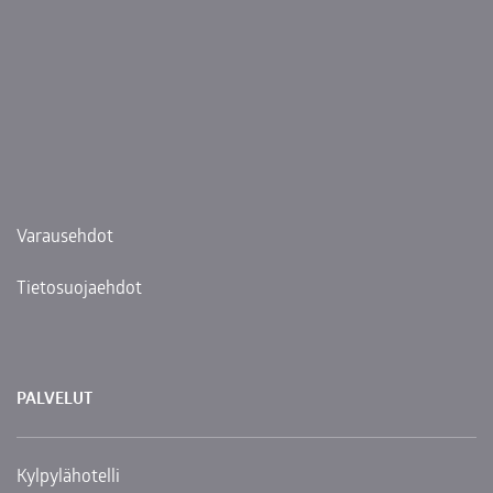
ONLINE
VARAA ONLINE
Varausehdot
Tietosuojaehdot
PALVELUT
Kylpylähotelli