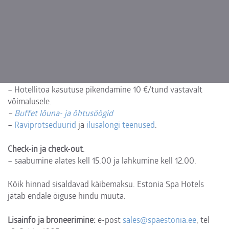
*Konditsioneeri (jahutusfunktsiooni) on võimalik kasutada,
kui enam ei toimu kütmist.
Kevadel ja sügisel, kui õhtuti ja öösel on vaja tube kütta,
konditsioneer ei toimi.
Lisatasu eest:
– Hoiulaegas (hotelli vastuvõtus) 2 €/päev.
– Hotellitoa kasutuse pikendamine 10 €/tund vastavalt
võimalusele.
–
Buffet lõuna- ja õhtusöögid
–
Raviprotseduurid
ja
ilusalongi teenused
.
Check-in ja check-out
:
– saabumine alates kell 15.00 ja lahkumine kell 12.00.
Kõik hinnad sisaldavad käibemaksu. Estonia Spa Hotels
jätab endale õiguse hindu muuta.
Lisainfo ja broneerimine:
e-post
sales@spaestonia.ee
, tel